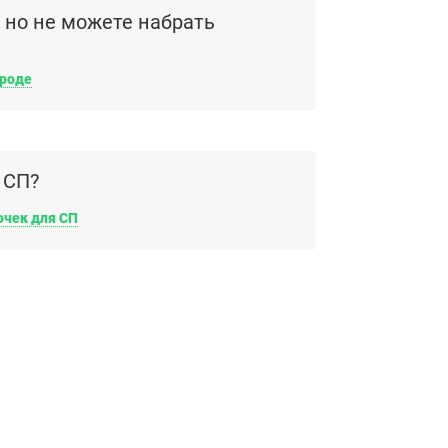
, но не можете набрать
ороде
 СП?
очек для СП