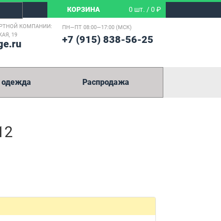
КОРЗИНА
0 шт. / 0 ₽
РТНОЙ КОМПАНИИ:
ПН—ПТ 08:00—17:00 (МСК)
АЯ, 19
+7 (915) 838-56-25
ge.ru
 одежда
Распродажа
12