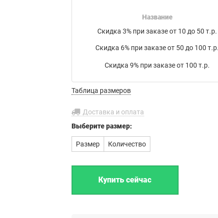
накладной на товар в электронном письме.
Название
Мы работаем с транспортными компаниями:
Скидка 3% при заказе от 10 до 50 т.р.
Байкал Сервис
,
ЖелДорЭкспедиция
,
Деловые линии
,
Скидка 6% при заказе от 50 до 100 т.р
ПЭК
,
КИТ
,
РАТЭК
,
Энергия
,
Транс-Вектор
,
СДЭК
,
DPD
, а
также
Почта России
или по вашему усмотрению.
Скидка 9% при заказе от 100 т.р.
Бесплатная доставка до филиала
Таблица размеров
транспортной компании в г. Иваново.
Доставка и оплата
Выберите
размер:
Размер
Количество