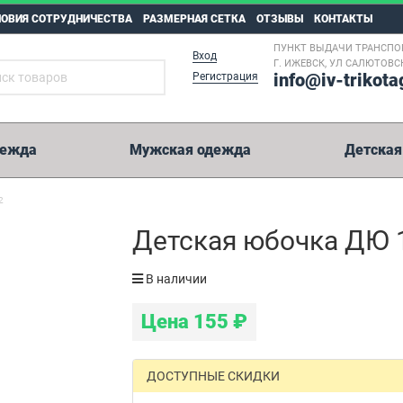
ЛОВИЯ СОТРУДНИЧЕСТВА
РАЗМЕРНАЯ СЕТКА
ОТЗЫВЫ
КОНТАКТЫ
ПУНКТ ВЫДАЧИ ТРАНСПО
Вход
Г. ИЖЕВСК, УЛ САЛЮТОВСК
info@iv-trikota
Регистрация
дежда
Мужская одежда
Детская
2
5 000 рублей
Детская юбочка ДЮ 
Возможные способы оплаты:
В наличии
Перевод на карту Сбербанк.
Цена
155
₽
Оплата на расчетный счет.
Иные способы оплаты.
WesternUnion, Колибри, Золотая Корона, Юнистрим и пр.
ДОСТУПНЫЕ СКИДКИ
Реквизиты на оплату мы отправим вместе с