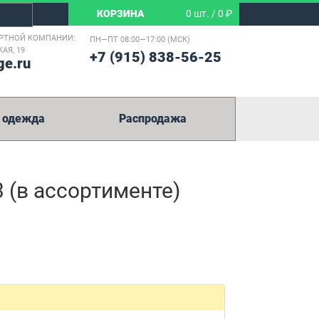
КОРЗИНА
0 шт. / 0 ₽
РТНОЙ КОМПАНИИ:
ПН—ПТ 08:00—17:00 (МСК)
АЯ, 19
+7 (915) 838-56-25
ge.ru
 одежда
Распродажа
 (в ассортименте)