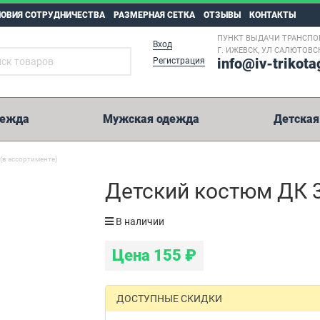
ЛОВИЯ СОТРУДНИЧЕСТВА
РАЗМЕРНАЯ СЕТКА
ОТЗЫВЫ
КОНТАКТЫ
ПУНКТ ВЫДАЧИ ТРАНСПО
Вход
Г. ИЖЕВСК, УЛ САЛЮТОВСК
info@iv-trikota
Регистрация
дежда
Мужская одежда
Детская
(в ассортименте)
5 000 рублей
Детский костюм ДК 3
Возможные способы оплаты:
В наличии
Перевод на карту Сбербанк.
Цена
155
₽
Оплата на расчетный счет.
Иные способы оплаты.
WesternUnion, Колибри, Золотая Корона, Юнистрим и пр.
ДОСТУПНЫЕ СКИДКИ
Реквизиты на оплату мы отправим вместе с