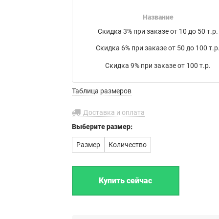
накладной на товар в электронном письме.
Название
Мы работаем с транспортными компаниями:
Скидка 3% при заказе от 10 до 50 т.р.
Байкал Сервис
,
ЖелДорЭкспедиция
,
Деловые линии
,
Скидка 6% при заказе от 50 до 100 т.р
ПЭК
,
КИТ
,
РАТЭК
,
Энергия
,
Транс-Вектор
,
СДЭК
,
DPD
, а
также
Почта России
или по вашему усмотрению.
Скидка 9% при заказе от 100 т.р.
Бесплатная доставка до филиала
Таблица размеров
транспортной компании в г. Иваново.
Доставка и оплата
Выберите
размер:
Размер
Количество