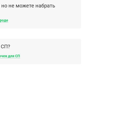
, но не можете набрать
ороде
 СП?
очек для СП