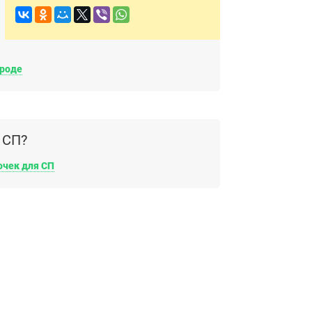
ороде
 СП?
очек для СП