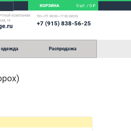
КОРЗИНА
0 шт. / 0 ₽
РТНОЙ КОМПАНИИ:
ПН—ПТ 08:00—17:00 (МСК)
АЯ, 19
+7 (915) 838-56-25
ge.ru
 одежда
Распродажа
орох)