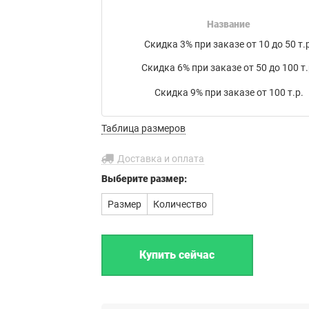
накладной на товар в электронном письме.
Название
Мы работаем с транспортными компаниями:
Скидка 3% при заказе от 10 до 50 т.р
Байкал Сервис
,
ЖелДорЭкспедиция
,
Деловые линии
,
Скидка 6% при заказе от 50 до 100 т.
ПЭК
,
КИТ
,
РАТЭК
,
Энергия
,
Транс-Вектор
,
СДЭК
,
DPD
, а
также
Почта России
или по вашему усмотрению.
Скидка 9% при заказе от 100 т.р.
Бесплатная доставка до филиала
Таблица размеров
транспортной компании в г. Иваново.
Доставка и оплата
Выберите
размер:
Размер
Количество