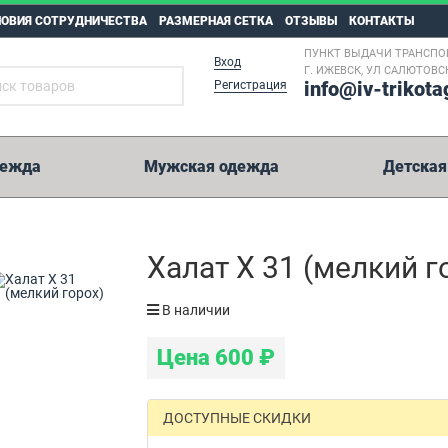
ЛОВИЯ СОТРУДНИЧЕСТВА
РАЗМЕРНАЯ СЕТКА
ОТЗЫВЫ
КОНТАКТЫ
ПУНКТ ВЫДАЧИ ТРАНСПО
Вход
Г. ИЖЕВСК, УЛ САЛЮТОВСК
info@iv-trikota
Регистрация
дежда
Мужская одежда
Детская
5 000 рублей
Халат Х 31 (мелкий г
Возможные способы оплаты:
В наличии
Перевод на карту Сбербанк.
Цена
600
₽
Оплата на расчетный счет.
Иные способы оплаты.
WesternUnion, Колибри, Золотая Корона, Юнистрим и пр.
ДОСТУПНЫЕ СКИДКИ
Реквизиты на оплату мы отправим вместе с