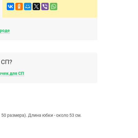
ороде
 СП?
очек для СП
 50 размера). Длина юбки - около 53 см.