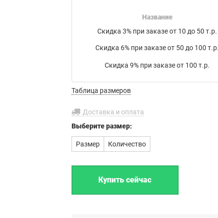
накладной на товар в электронном письме.
Название
Мы работаем с транспортными компаниями:
Скидка 3% при заказе от 10 до 50 т.р.
Байкал Сервис
,
ЖелДорЭкспедиция
,
Деловые линии
,
Скидка 6% при заказе от 50 до 100 т.р
ПЭК
,
КИТ
,
РАТЭК
,
Энергия
,
Транс-Вектор
,
СДЭК
,
DPD
, а
также
Почта России
или по вашему усмотрению.
Скидка 9% при заказе от 100 т.р.
Бесплатная доставка до филиала
Таблица размеров
транспортной компании в г. Иваново.
Доставка и оплата
Выберите
размер:
Размер
Количество