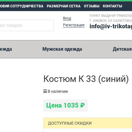
ЛОВИЯ СОТРУДНИЧЕСТВА
РАЗМЕРНАЯ СЕТКА
ОТЗЫВЫ
КОНТАКТЫ
ПУНКТ ВЫДАЧИ ТРАНСПО
Вход
Г. ИЖЕВСК, УЛ САЛЮТОВСК
info@iv-trikota
Регистрация
дежда
Мужская одежда
Детская
5 000 рублей
Костюм К 33 (синий)
Возможные способы оплаты:
В наличии
Перевод на карту Сбербанк.
Цена
1035
₽
Оплата на расчетный счет.
Иные способы оплаты.
WesternUnion, Колибри, Золотая Корона, Юнистрим и пр.
ДОСТУПНЫЕ СКИДКИ
Реквизиты на оплату мы отправим вместе с