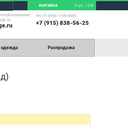
КОРЗИНА
0 шт. / 0 ₽
РТНОЙ КОМПАНИИ:
ПН—ПТ 08:00—17:00 (МСК)
АЯ, 19
+7 (915) 838-56-25
ge.ru
 одежда
Распродажа
д)