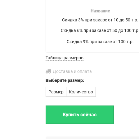
накладной на товар в электронном письме.
Название
Мы работаем с транспортными компаниями:
Скидка 3% при заказе от 10 до 50 т.р.
Байкал Сервис
,
ЖелДорЭкспедиция
,
Деловые линии
,
Скидка 6% при заказе от 50 до 100 т.р
ПЭК
,
КИТ
,
РАТЭК
,
Энергия
,
Транс-Вектор
,
СДЭК
,
DPD
, а
также
Почта России
или по вашему усмотрению.
Скидка 9% при заказе от 100 т.р.
Бесплатная доставка до филиала
Таблица размеров
транспортной компании в г. Иваново.
Доставка и оплата
Выберите
размер:
Размер
Количество