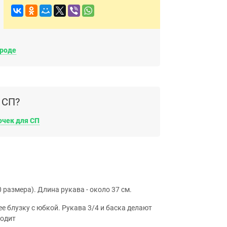
ороде
 СП?
очек для СП
 размера). Длина рукава - около 37 см.
 блузку с юбкой. Рукава 3/4 и баска делают
ходит