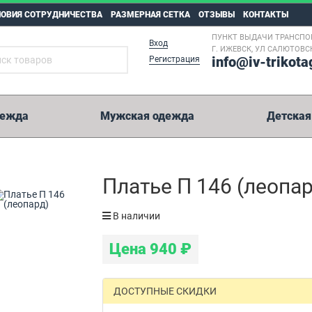
ЛОВИЯ СОТРУДНИЧЕСТВА
РАЗМЕРНАЯ СЕТКА
ОТЗЫВЫ
КОНТАКТЫ
ПУНКТ ВЫДАЧИ ТРАНСПО
Вход
Г. ИЖЕВСК, УЛ САЛЮТОВСК
info@iv-trikota
Регистрация
дежда
Мужская одежда
Детская
5 000 рублей
Платье П 146 (леопар
Возможные способы оплаты:
В наличии
Перевод на карту Сбербанк.
Цена
940
₽
Оплата на расчетный счет.
Иные способы оплаты.
WesternUnion, Колибри, Золотая Корона, Юнистрим и пр.
ДОСТУПНЫЕ СКИДКИ
Реквизиты на оплату мы отправим вместе с