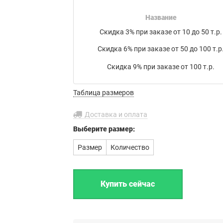
накладной на товар в электронном письме.
Название
Мы работаем с транспортными компаниями:
Скидка 3% при заказе от 10 до 50 т.р.
Байкал Сервис
,
ЖелДорЭкспедиция
,
Деловые линии
,
Скидка 6% при заказе от 50 до 100 т.р
ПЭК
,
КИТ
,
РАТЭК
,
Энергия
,
Транс-Вектор
,
СДЭК
,
DPD
, а
также
Почта России
или по вашему усмотрению.
Скидка 9% при заказе от 100 т.р.
Бесплатная доставка до филиала
Таблица размеров
транспортной компании в г. Иваново.
Доставка и оплата
Выберите
размер:
Размер
Количество