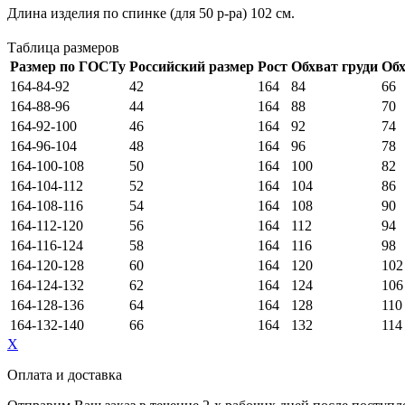
Длина изделия по спинке (для 50 р-ра) 102 см.
Таблица размеров
Размер по ГОСТу
Российский размер
Рост
Обхват груди
Обх
164-84-92
42
164
84
66
164-88-96
44
164
88
70
164-92-100
46
164
92
74
164-96-104
48
164
96
78
164-100-108
50
164
100
82
164-104-112
52
164
104
86
164-108-116
54
164
108
90
164-112-120
56
164
112
94
164-116-124
58
164
116
98
164-120-128
60
164
120
102
164-124-132
62
164
124
106
164-128-136
64
164
128
110
164-132-140
66
164
132
114
X
Оплата и доставка