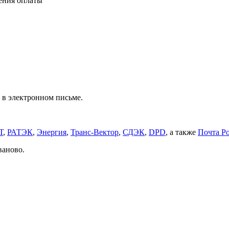
ления оплаты
 в электронном письме.
Т
,
РАТЭК
,
Энергия
,
Транс-Вектор
,
СДЭК
,
DPD
, а также
Почта Р
ваново.