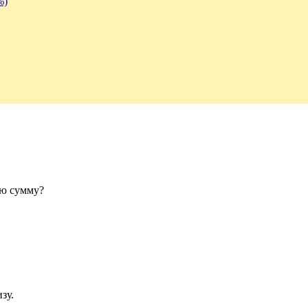
%)
ую сумму?
изу.