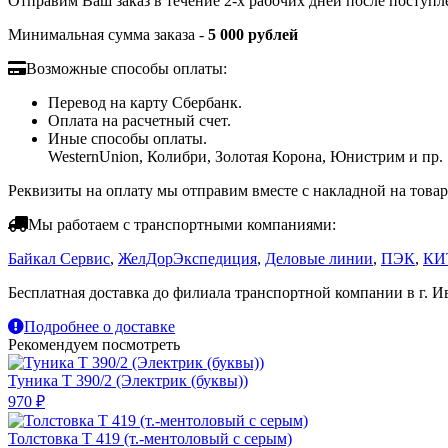
Отправим Ваш заказ в течение 2-х рабочих дней после поступ
Минимальная сумма заказа -
5 000 рублей
Возможные способы оплаты:
Перевод на карту Сбербанк.
Оплата на расчетный счет.
Иные способы оплаты.
WesternUnion, Колибри, Золотая Корона, Юнистрим и пр.
Реквизиты на оплату мы отправим вместе с накладной на товар
Мы работаем с транспортными компаниями:
Байкал Сервис
,
ЖелДорЭкспедиция
,
Деловые линии
,
ПЭК
,
КИ
Бесплатная доставка до филиала транспортной компании в г. И
Подробнее о доставке
Рекомендуем посмотреть
Туника Т 390/2 (Электрик (буквы))
970 ₽
Толстовка Т 419 (т.-ментоловый с серым)