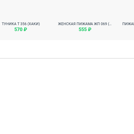
ТУНИКА Т 356 (ХАКИ)
ЖЕНСКАЯ ПИЖАМА ЖП 069 (МИШКИ НА ГОРЧИЧНОМ)
570 ₽
555 ₽