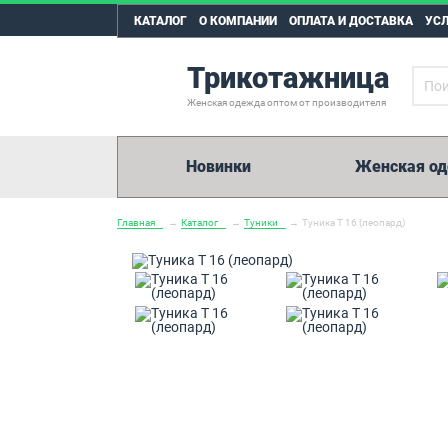
КАТАЛОГ
О КОМПАНИИ
ОПЛАТА И ДОСТАВКА
УС
Трикотажница
Женская одежда оптом от производителя
Новинки
Женская о
Главная
→
Каталог
→
Туники
→
Туника Т 16 (леопард)