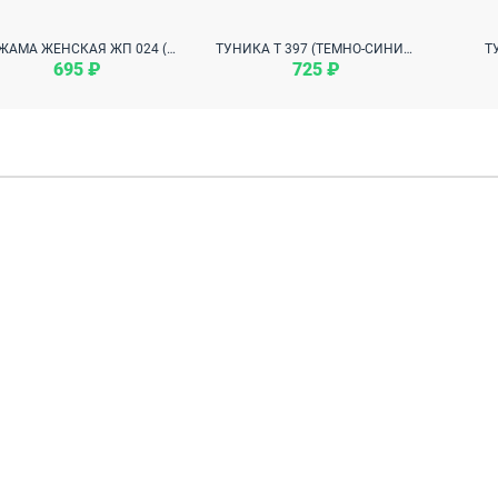
ПИЖАМА ЖЕНСКАЯ ЖП 024 (РОЗОВЫЙ+ПРИНТ АРБУЗЫ)
ТУНИКА Т 397 (ТЕМНО-СИНИЙ)
Т
695 ₽
725 ₽