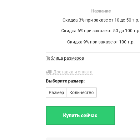
накладной на товар в электронном письме.
Название
Мы работаем с транспортными компаниями:
Скидка 3% при заказе от 10 до 50 т.р.
Байкал Сервис
,
ЖелДорЭкспедиция
,
Деловые линии
,
Скидка 6% при заказе от 50 до 100 т.р
ПЭК
,
КИТ
,
РАТЭК
,
Энергия
,
Транс-Вектор
,
СДЭК
,
DPD
, а
также
Почта России
или по вашему усмотрению.
Скидка 9% при заказе от 100 т.р.
Бесплатная доставка до филиала
Таблица размеров
транспортной компании в г. Иваново.
Доставка и оплата
Выберите
размер:
Размер
Количество