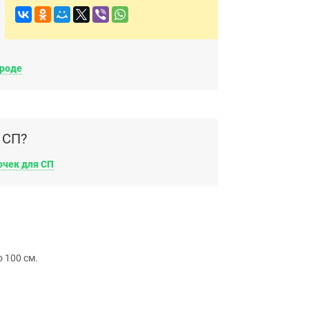
ороде
 СП?
очек для СП
 100 см.