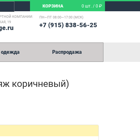
КОРЗИНА
0 шт. / 0 ₽
РТНОЙ КОМПАНИИ:
ПН—ПТ 08:00—17:00 (МСК)
АЯ, 19
+7 (915) 838-56-25
ge.ru
 одежда
Распродажа
яж коричневый)