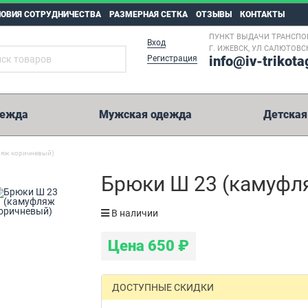
ЛОВИЯ СОТРУДНИЧЕСТВА
РАЗМЕРНАЯ СЕТКА
ОТЗЫВЫ
КОНТАКТЫ
ПУНКТ ВЫДАЧИ ТРАНСПО
Вход
Г. ИЖЕВСК, УЛ САЛЮТОВСК
info@iv-trikota
Регистрация
дежда
Мужская одежда
Детская
ляж коричневый)
5 000 рублей
Брюки Ш 23 (камуфл
Возможные способы оплаты:
В наличии
Перевод на карту Сбербанк.
Цена
650
₽
Оплата на расчетный счет.
Иные способы оплаты.
WesternUnion, Колибри, Золотая Корона, Юнистрим и пр.
ДОСТУПНЫЕ СКИДКИ
Реквизиты на оплату мы отправим вместе с